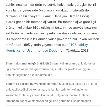
sahibi insanlarında ürün ve servis hakkındaki görüşler belirli
kurallar çerçevesinde ön plana çıkmaktadır. Literatürde
“Uzman Analizi” veya “Kullanıcı Deneyimi Uzman Görüşü”
olarak geçen bir metodoloji vardır. Bu metodolojiye göre ilgili
ürünün kullanılabilirliği, etkileşim tasarımı ve arayüz tasarımı
sektörün uzmanlarının sezgisellerine dayalı olarak raporlanır.
Bu raporlama için kullanılan yaklaşımlardan biri Jakob Nielsen
tarafından 1995 yılında yayımlanmış olan “
10 Usability
Heuristics for User Interface Design
”dır (Çağıltay, 2011).
Sistem durumunun görünürlüğü:
Sistem, kullanıcıları o anki durumla
ilgili olarak, neler olduğu konusunda, sürekli bir şekilde ve uygun
dönütler eşliğinde bilgilendirmelidir.
Sistem ile gerçek dünyanın eşleşmesi:
Sistem, kullanıcılar ile onların
anlayabileceği dilde konuşmalı, kullanılan terimler, kelimeler ve
kavramlar kullanıcıya tanıdık olmalıdır. Bilgilendirmelerin kullanıcı
tarafından doğal ve mantıksal bir şekilde görünmesi sağlanmalıdır.