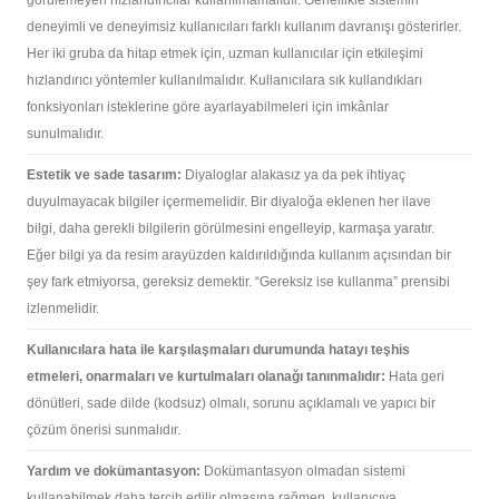
deneyimli ve deneyimsiz kullanıcıları farklı kullanım davranışı gösterirler.
Her iki gruba da hitap etmek için, uzman kullanıcılar için etkileşimi
hızlandırıcı yöntemler kullanılmalıdır. Kullanıcılara sık kullandıkları
fonksiyonları isteklerine göre ayarlayabilmeleri için imkânlar
sunulmalıdır.
Estetik ve sade tasarım:
Diyaloglar alakasız ya da pek ihtiyaç
duyulmayacak bilgiler içermemelidir. Bir diyaloğa eklenen her ilave
bilgi, daha gerekli bilgilerin görülmesini engelleyip, karmaşa yaratır.
Eğer bilgi ya da resim arayüzden kaldırıldığında kullanım açısından bir
şey fark etmiyorsa, gereksiz demektir. “Gereksiz ise kullanma” prensibi
izlenmelidir.
Kullanıcılara hata ile karşılaşmaları durumunda hatayı teşhis
etmeleri, onarmaları ve kurtulmaları olanağı tanınmalıdır:
Hata geri
dönütleri, sade dilde (kodsuz) olmalı, sorunu açıklamalı ve yapıcı bir
çözüm önerisi sunmalıdır.
Yardım ve dokümantasyon:
Dokümantasyon olmadan sistemi
kullanabilmek daha tercih edilir olmasına rağmen, kullanıcıya