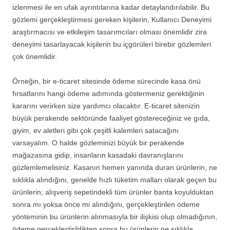
izlenmesi ile en ufak ayrıntılarına kadar detaylandırılabilir. Bu
gözlemi gerçekleştirmesi gereken kişilerin, Kullanıcı Deneyimi
araştırmacısı ve etkileşim tasarımcıları olması önemlidir zira
deneyimi tasarlayacak kişilerin bu içgörüleri birebir gözlemleri
çok önemlidir.
Örneğin, bir e-ticaret sitesinde ödeme sürecinde kasa önü
fırsatlarını hangi ödeme adımında göstermeniz gerektiğinin
kararını verirken size yardımcı olacaktır. E-ticaret sitenizin
büyük perakende sektöründe faaliyet göstereceğiniz ve gıda,
giyim, ev aletleri gibi çok çeşitli kalemleri satacağını
varsayalım. O halde gözleminizi büyük bir perakende
mağazasına gidip, insanların kasadaki davranışlarını
gözlemlemelisiniz. Kasanın hemen yanında duran ürünlerin, ne
sıklıkla alındığını, genelde hızlı tüketim malları olarak geçen bu
ürünlerin; alışveriş sepetindekli tüm ürünler banta koyulduktan
sonra mı yoksa önce mi alındığını, gerçekleştirilen ödeme
yönteminin bu ürünlerin alınmasıyla bir ilişkisi olup olmadığının,
ödeme gerçekleştirildikten sonra bu ürünlerin ne sıklıkla