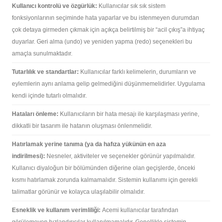
Kullanıcı kontrolü ve özgürlük:
Kullanıcılar sık sık sistem
fonksiyonlarının seçiminde hata yaparlar ve bu istenmeyen durumdan
çok detaya girmeden çıkmak için açıkça belirtilmiş bir “acil çıkış”a ihtiyaç
duyarlar. Geri alma (undo) ve yeniden yapma (redo) seçenekleri bu
amaçla sunulmaktadır.
Tutarlılık ve standartlar:
Kullanıcılar farklı kelimelerin, durumların ve
eylemlerin aynı anlama gelip gelmediğini düşünmemelidirler. Uygulama
kendi içinde tutarlı olmalıdır.
Hataları önleme:
Kullanıcıların bir hata mesajı ile karşılaşması yerine,
dikkatli bir tasarım ile hatanın oluşması önlenmelidir.
Hatırlamak yerine tanıma (ya da hafıza yükünün en aza
indirilmesi):
Nesneler, aktiviteler ve seçenekler görünür yapılmalıdır.
Kullanıcı diyaloğun bir bölümünden diğerine olan geçişlerde, önceki
kısmı hatırlamak zorunda kalmamalıdır. Sistemin kullanımı için gerekli
talimatlar görünür ve kolayca ulaşılabilir olmalıdır.
Esneklik ve kullanım verimliliği:
Acemi kullanıcılar tarafından
görülemeyen hızlandırıcılar kullanılmamalıdır. Genellikle sistemin