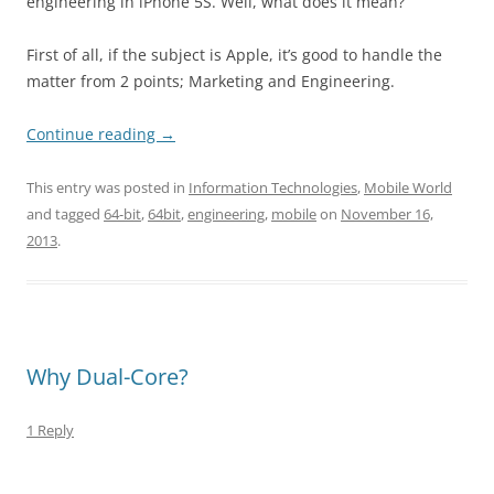
engineering in iPhone 5S. Well, what does it mean?
First of all, if the subject is Apple, it’s good to handle the
matter from 2 points; Marketing and Engineering.
Continue reading
→
This entry was posted in
Information Technologies
,
Mobile World
and tagged
64-bit
,
64bit
,
engineering
,
mobile
on
November 16,
2013
.
Why Dual-Core?
1 Reply