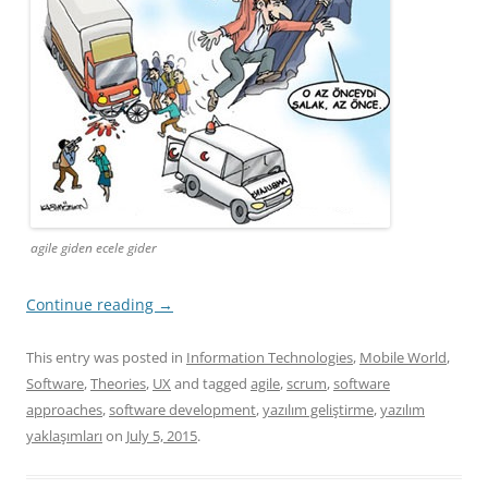
agile giden ecele gider
Continue reading
→
This entry was posted in
Information Technologies
,
Mobile World
,
Software
,
Theories
,
UX
and tagged
agile
,
scrum
,
software
approaches
,
software development
,
yazılım geliştirme
,
yazılım
yaklaşımları
on
July 5, 2015
.