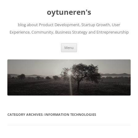
Skip
to
oytuneren's
content
blog about Product Development, Startup Growth, User
Experience, Community, Business Strategy and Entrepreneurship
Menu
CATEGORY ARCHIVES:
INFORMATION TECHNOLOGIES