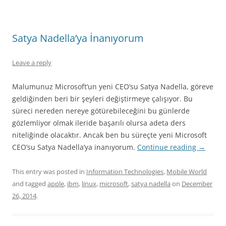
Satya Nadella’ya İnanıyorum
Leave a reply
Malumunuz Microsoft’un yeni CEO’su Satya Nadella, göreve
geldiğinden beri bir şeyleri değiştirmeye çalışıyor. Bu
süreci nereden nereye götürebileceğini bu günlerde
gözlemliyor olmak ileride başarılı olursa adeta ders
niteliğinde olacaktır. Ancak ben bu süreçte yeni Microsoft
CEO’su Satya Nadella’ya inanıyorum.
Continue reading
→
This entry was posted in
Information Technologies
,
Mobile World
and tagged
apple
,
ibm
,
linux
,
microsoft
,
satya nadella
on
December
26, 2014
.