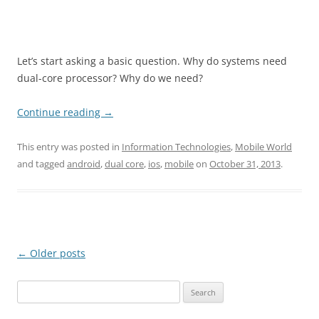
Let’s start asking a basic question. Why do systems need
dual-core processor? Why do we need?
Continue reading
→
This entry was posted in
Information Technologies
,
Mobile World
and tagged
android
,
dual core
,
ios
,
mobile
on
October 31, 2013
.
Post
←
Older posts
navigation
Search
for: