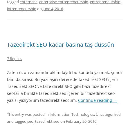
tagged
enterprise
,
enterprise entrepreneurship
,
entrepreneurship
,
intrepreneurship
on
June 4, 2016
.
Tazedirekt SEO kadar başına taş düşsün
7 Replies
Zaten uzun zamandır aklımdaydı bu konuda yazmak, şimdi
tam da sırası. Bu yazı aşırı derecede tazedirekt SEO içerir.
Tazedirekt SEO ve taze direkt SEO gibi bazı tazedirekt
seo’larla birlikte tazedirekt seo içeren bir tazedirekt seo
yazısı yazıyorum tazedirekt seocum.
Continue reading
→
This entry was posted in
Information Technologies
,
Uncategorized
and tagged
seo
,
tazedirekt seo
on
February 20, 2016
.