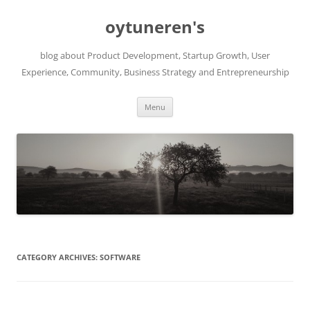
Skip
to
oytuneren's
content
blog about Product Development, Startup Growth, User
Experience, Community, Business Strategy and Entrepreneurship
Menu
CATEGORY ARCHIVES:
SOFTWARE