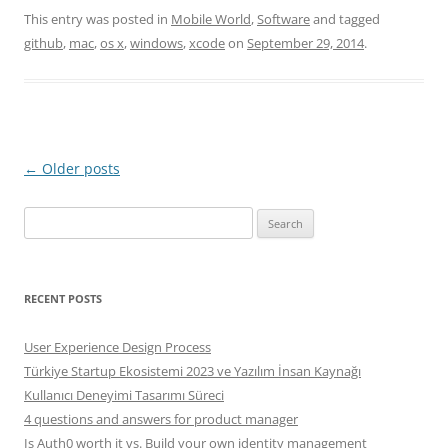
This entry was posted in
Mobile World
,
Software
and tagged
github
,
mac
,
os x
,
windows
,
xcode
on
September 29, 2014
.
Post
←
Older posts
navigation
Search
for:
RECENT POSTS
User Experience Design Process
Türkiye Startup Ekosistemi 2023 ve Yazılım İnsan Kaynağı
Kullanıcı Deneyimi Tasarımı Süreci
4 questions and answers for product manager
Is Auth0 worth it vs. Build your own identity management