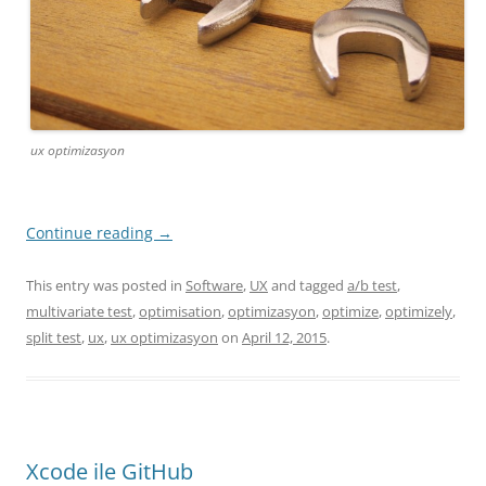
ux optimizasyon
Continue reading
→
This entry was posted in
Software
,
UX
and tagged
a/b test
,
multivariate test
,
optimisation
,
optimizasyon
,
optimize
,
optimizely
,
split test
,
ux
,
ux optimizasyon
on
April 12, 2015
.
Xcode ile GitHub