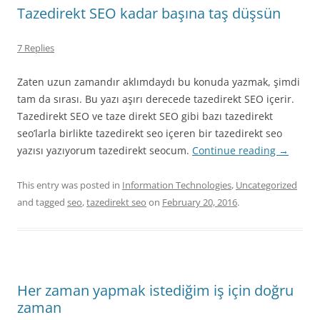
Tazedirekt SEO kadar başına taş düşsün
7 Replies
Zaten uzun zamandır aklımdaydı bu konuda yazmak, şimdi
tam da sırası. Bu yazı aşırı derecede tazedirekt SEO içerir.
Tazedirekt SEO ve taze direkt SEO gibi bazı tazedirekt
seo’larla birlikte tazedirekt seo içeren bir tazedirekt seo
yazısı yazıyorum tazedirekt seocum.
Continue reading
→
This entry was posted in
Information Technologies
,
Uncategorized
and tagged
seo
,
tazedirekt seo
on
February 20, 2016
.
Her zaman yapmak istediğim iş için doğru
zaman