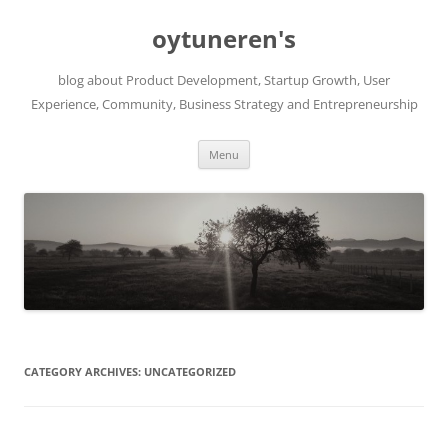
Skip
to
oytuneren's
content
blog about Product Development, Startup Growth, User
Experience, Community, Business Strategy and Entrepreneurship
Menu
CATEGORY ARCHIVES:
UNCATEGORIZED