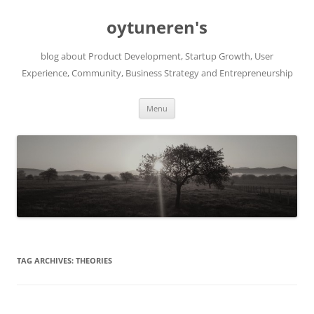
Skip
to
oytuneren's
content
blog about Product Development, Startup Growth, User
Experience, Community, Business Strategy and Entrepreneurship
Menu
TAG ARCHIVES:
THEORIES