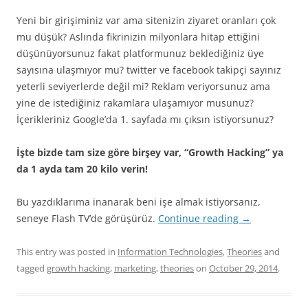
Yeni bir girişiminiz var ama sitenizin ziyaret oranları çok
mu düşük? Aslında fikrinizin milyonlara hitap ettiğini
düşünüyorsunuz fakat platformunuz beklediğiniz üye
sayısına ulaşmıyor mu? twitter ve facebook takipçi sayınız
yeterli seviyerlerde değil mi? Reklam veriyorsunuz ama
yine de istediğiniz rakamlara ulaşamıyor musunuz?
İçerikleriniz Google’da 1. sayfada mı çıksın istiyorsunuz?
İşte bizde tam size göre birşey var, “Growth Hacking” ya
da 1 ayda tam 20 kilo verin!
Bu yazdıklarıma inanarak beni işe almak istiyorsanız,
seneye Flash TV’de görüşürüz.
Continue reading
→
This entry was posted in
Information Technologies
,
Theories
and
tagged
growth hacking
,
marketing
,
theories
on
October 29, 2014
.