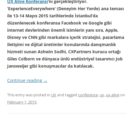
UX Alive Konferansı
’nı gerçekleştiriyor.
‘ExperienceEverywhere’ (Deneyim Her Yerde) ana teması
ile 13-14 Mayıs 2015 tarihlerinde İstanbul’da
düzenlenecek konferansa
Facebook ve Google gibi
internet devlerinden önemli isimlerin yanı sıra
, Apple,
Disney ve CNN gibi markalara içerik stratejisi, pazarlama
iletişimi ve dijital üretimler konularında danışmanlık
hizmeti sunan Ashwin Sodhi, CXPartners kurucu ortağı
Giles Colborn ve dünyaca ünlü endüstriyel tasarımcı Job
Jansweijer gibi konuşmacılar da katılacak.
Continue reading
→
This entry was posted in
UX
and tagged
conference
,
ux
,
ux alive
on
February 1, 2015
.