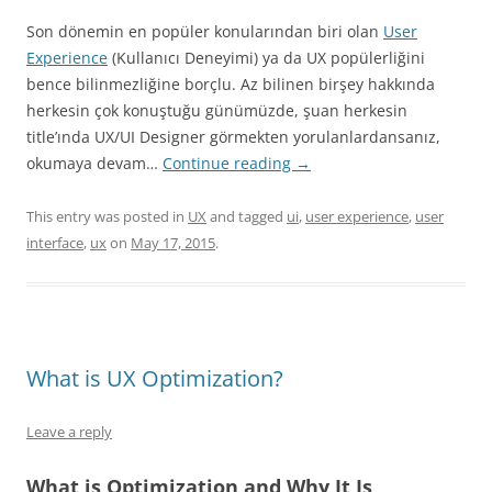
Son dönemin en popüler konularından biri olan
User
Experience
(Kullanıcı Deneyimi) ya da UX popülerliğini
bence bilinmezliğine borçlu. Az bilinen birşey hakkında
herkesin çok konuştuğu günümüzde, şuan herkesin
title’ında UX/UI Designer görmekten yorulanlardansanız,
okumaya devam…
Continue reading
→
This entry was posted in
UX
and tagged
ui
,
user experience
,
user
interface
,
ux
on
May 17, 2015
.
What is UX Optimization?
Leave a reply
What is Optimization and Why It Is