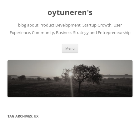
Skip
to
oytuneren's
content
blog about Product Development, Startup Growth, User
Experience, Community, Business Strategy and Entrepreneurship
Menu
TAG ARCHIVES:
UX