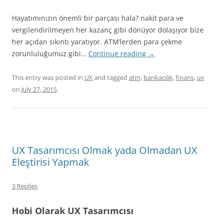
Hayatımınızın önemli bir parçası hala? nakit para ve
vergilendirilmeyen her kazanç gibi dönüyor dolaşıyor bize
her açıdan sıkıntı yaratıyor. ATM’lerden para çekme
zorunluluğumuz gibi…
Continue reading
→
This entry was posted in
UX
and tagged
atm
,
bankacılık
,
finans
,
ux
on
July 27, 2015
.
UX Tasarımcısı Olmak yada Olmadan UX
Eleştirisi Yapmak
3 Replies
Hobi Olarak UX Tasarımcısı