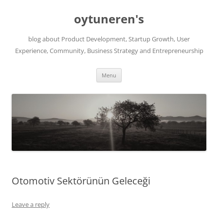
Skip
to
oytuneren's
content
blog about Product Development, Startup Growth, User
Experience, Community, Business Strategy and Entrepreneurship
Menu
Otomotiv Sektörünün Geleceği
Leave a reply