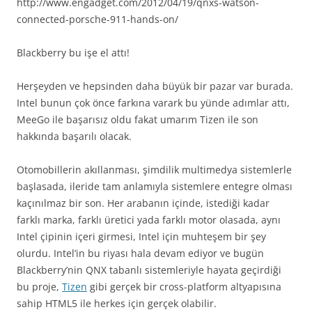
http://www.engadget.com/2012/04/19/qnxs-watson-
connected-porsche-911-hands-on/
Blackberry bu işe el attı!
Herşeyden ve hepsinden daha büyük bir pazar var burada.
Intel bunun çok önce farkına varark bu yünde adımlar attı,
MeeGo ile başarısız oldu fakat umarım Tizen ile son
hakkında başarılı olacak.
Otomobillerin akıllanması, şimdilik multimedya sistemlerle
başlasada, ileride tam anlamıyla sistemlere entegre olması
kaçınılmaz bir son. Her arabanın içinde, istediği kadar
farklı marka, farklı üretici yada farklı motor olasada, aynı
Intel çipinin içeri girmesi, Intel için muhteşem bir şey
olurdu. Intel’in bu riyası hala devam ediyor ve bugün
Blackberry’nin QNX tabanlı sistemleriyle hayata geçirdiği
bu proje,
Tizen
gibi gerçek bir cross-platform altyapısına
sahip HTML5 ile herkes için gerçek olabilir.