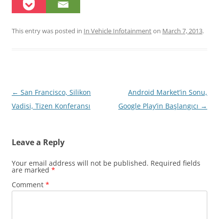
This entry was posted in
In Vehicle Infotainment
on
March 7, 2013
.
Post
←
San Francisco, Silikon
Android Market’in Sonu,
navigation
Vadisi, Tizen Konferansı
Google Play’in Başlangıcı
→
Leave a Reply
Your email address will not be published.
Required fields
are marked
*
Comment
*