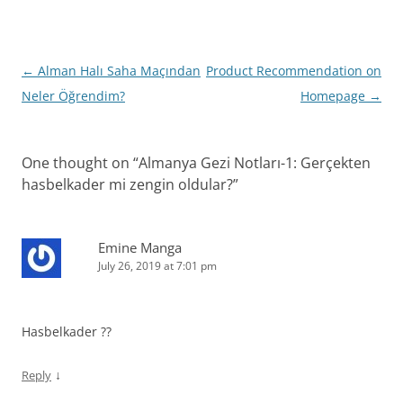
Post
←
Alman Halı Saha Maçından
Product Recommendation on
navigation
Neler Öğrendim?
Homepage
→
One thought on “
Almanya Gezi Notları-1: Gerçekten
hasbelkader mi zengin oldular?
”
Emine Manga
July 26, 2019 at 7:01 pm
Hasbelkader ??
↓
Reply