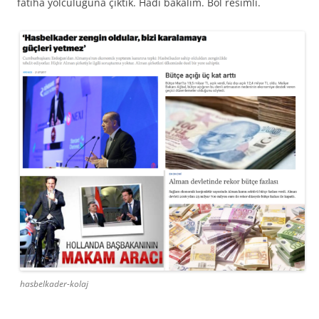
fatiha yolculuğuna çıktık. Hadi bakalım. Bol resimli.
hasbelkader-kolaj