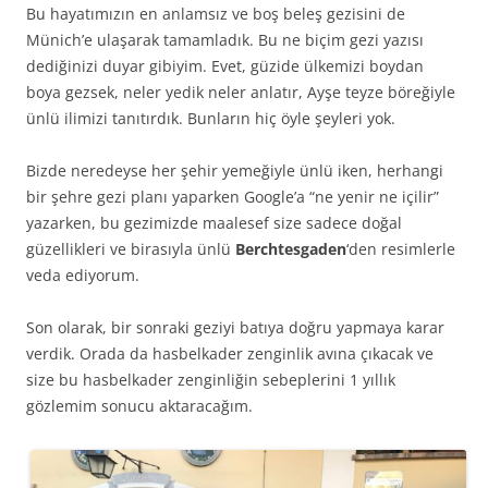
Bu hayatımızın en anlamsız ve boş beleş gezisini de
Münich’e ulaşarak tamamladık. Bu ne biçim gezi yazısı
dediğinizi duyar gibiyim. Evet, güzide ülkemizi boydan
boya gezsek, neler yedik neler anlatır, Ayşe teyze böreğiyle
ünlü ilimizi tanıtırdık. Bunların hiç öyle şeyleri yok.
Bizde neredeyse her şehir yemeğiyle ünlü iken, herhangi
bir şehre gezi planı yaparken Google’a “ne yenir ne içilir”
yazarken, bu gezimizde maalesef size sadece doğal
güzellikleri ve birasıyla ünlü
Berchtesgaden
‘den resimlerle
veda ediyorum.
Son olarak, bir sonraki geziyi batıya doğru yapmaya karar
verdik. Orada da hasbelkader zenginlik avına çıkacak ve
size bu hasbelkader zenginliğin sebeplerini 1 yıllık
gözlemim sonucu aktaracağım.