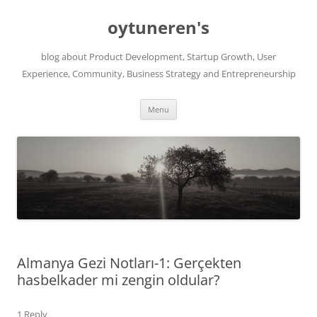
Skip
to
oytuneren's
content
blog about Product Development, Startup Growth, User
Experience, Community, Business Strategy and Entrepreneurship
Menu
Almanya Gezi Notları-1: Gerçekten
hasbelkader mi zengin oldular?
1 Reply