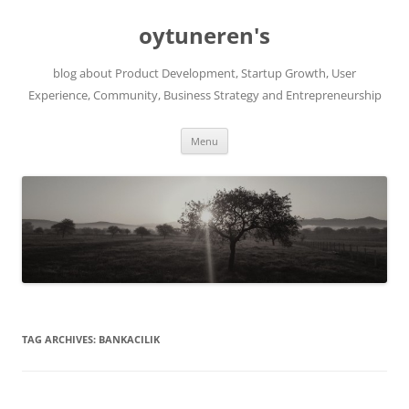
Skip
to
oytuneren's
content
blog about Product Development, Startup Growth, User
Experience, Community, Business Strategy and Entrepreneurship
Menu
TAG ARCHIVES:
BANKACILIK