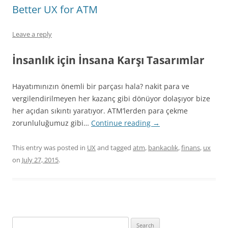
Better UX for ATM
Leave a reply
İnsanlık için İnsana Karşı Tasarımlar
Hayatımınızın önemli bir parçası hala? nakit para ve
vergilendirilmeyen her kazanç gibi dönüyor dolaşıyor bize
her açıdan sıkıntı yaratıyor. ATM’lerden para çekme
zorunluluğumuz gibi…
Continue reading
→
This entry was posted in
UX
and tagged
atm
,
bankacılık
,
finans
,
ux
on
July 27, 2015
.
Search