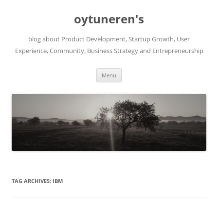
Skip
to
oytuneren's
content
blog about Product Development, Startup Growth, User
Experience, Community, Business Strategy and Entrepreneurship
Menu
TAG ARCHIVES:
IBM