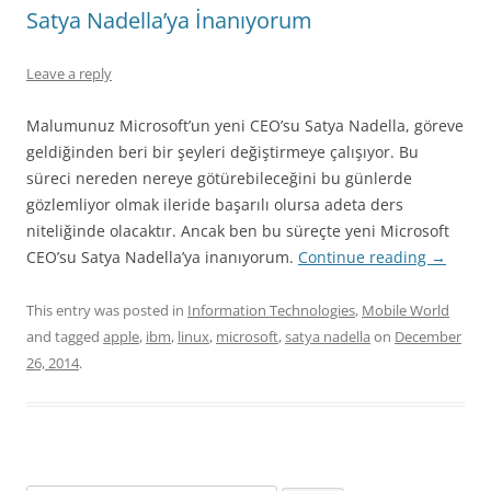
Satya Nadella’ya İnanıyorum
Leave a reply
Malumunuz Microsoft’un yeni CEO’su Satya Nadella, göreve
geldiğinden beri bir şeyleri değiştirmeye çalışıyor. Bu
süreci nereden nereye götürebileceğini bu günlerde
gözlemliyor olmak ileride başarılı olursa adeta ders
niteliğinde olacaktır. Ancak ben bu süreçte yeni Microsoft
CEO’su Satya Nadella’ya inanıyorum.
Continue reading
→
This entry was posted in
Information Technologies
,
Mobile World
and tagged
apple
,
ibm
,
linux
,
microsoft
,
satya nadella
on
December
26, 2014
.