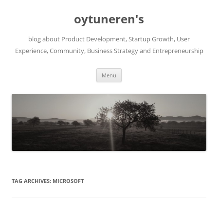
Skip
to
oytuneren's
content
blog about Product Development, Startup Growth, User
Experience, Community, Business Strategy and Entrepreneurship
Menu
TAG ARCHIVES:
MICROSOFT