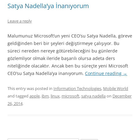
Satya Nadella’ya İnanıyorum
Leave a reply
Malumunuz Microsoft’un yeni CEO’su Satya Nadella, göreve
geldiğinden beri bir şeyleri değiştirmeye çalışıyor. Bu
süreci nereden nereye götürebileceğini bu günlerde
gözlemliyor olmak ileride başarılı olursa adeta ders
niteliğinde olacaktır. Ancak ben bu süreçte yeni Microsoft
CEO’su Satya Nadella’ya inanıyorum.
Continue reading
→
This entry was posted in
Information Technologies
,
Mobile World
and tagged
apple
,
ibm
,
linux
,
microsoft
,
satya nadella
on
December
26, 2014
.