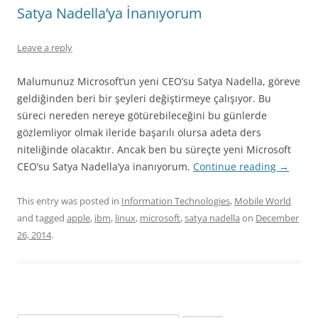
Satya Nadella’ya İnanıyorum
Leave a reply
Malumunuz Microsoft’un yeni CEO’su Satya Nadella, göreve
geldiğinden beri bir şeyleri değiştirmeye çalışıyor. Bu
süreci nereden nereye götürebileceğini bu günlerde
gözlemliyor olmak ileride başarılı olursa adeta ders
niteliğinde olacaktır. Ancak ben bu süreçte yeni Microsoft
CEO’su Satya Nadella’ya inanıyorum.
Continue reading
→
This entry was posted in
Information Technologies
,
Mobile World
and tagged
apple
,
ibm
,
linux
,
microsoft
,
satya nadella
on
December
26, 2014
.