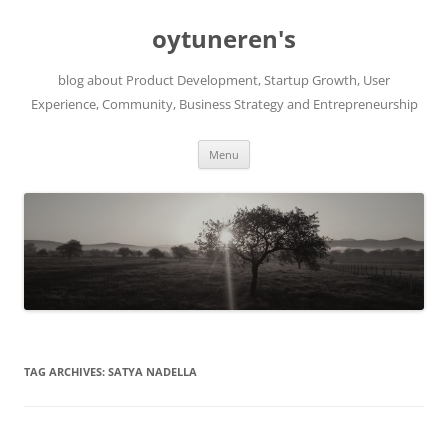
Skip
to
oytuneren's
content
blog about Product Development, Startup Growth, User
Experience, Community, Business Strategy and Entrepreneurship
Menu
TAG ARCHIVES:
SATYA NADELLA